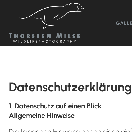
Skip
to
content
GALL
Datenschutz­erklärung
1. Datenschutz auf einen Blick
Allgemeine Hinweise
Die folgenden Hinweise geben einen einf